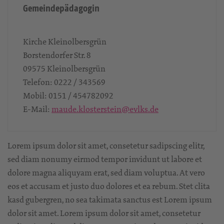
Gemeindepädagogin
Kirche Kleinolbersgrün
Borstendorfer Str. 8
09575
Kleinolbersgrün
Telefon:
0222 / 343569
Mobil:
0151 / 454782092
E-Mail:
maude.klosterstein@evlks.de
Lorem ipsum dolor sit amet, consetetur sadipscing elitr,
sed diam nonumy eirmod tempor invidunt ut labore et
dolore magna aliquyam erat, sed diam voluptua. At vero
eos et accusam et justo duo dolores et ea rebum. Stet clita
kasd gubergren, no sea takimata sanctus est Lorem ipsum
dolor sit amet. Lorem ipsum dolor sit amet, consetetur