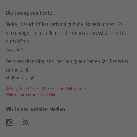
Die Losung von heute
Siehe, was ich früher verkündigt habe, ist gekommen. So
verkündige ich auch Neues; ehe denn es sprosst, lasse ich’s
euch hören.
Jesaja 42,9
Der Menschensohn ist’s, der den guten Samen sät. Der Acker
ist die Welt.
Matthäus 13,37-38
© Evangelische Brüder-Unität – Herrnhuter Brüdergemeine
Weitere Informationen finden Sie hier
Wir in den sozialen Medien
B
A
b
e
o