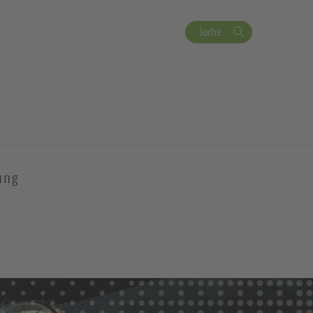
Suche
ung