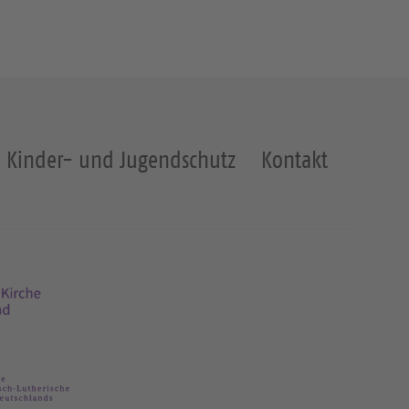
l
ä
e
h
n
l
e
n
Kinder- und Jugendschutz
Kontakt