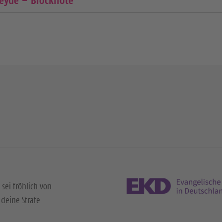
eyde – Blockflöte
 sei fröhlich von
deine Strafe