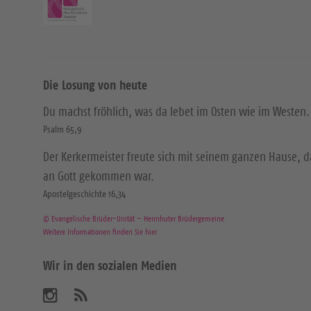
Die Losung von heute
Du machst fröhlich, was da lebet im Osten wie im Westen.
Psalm 65,9
Der Kerkermeister freute sich mit seinem ganzen Hause, 
an Gott gekommen war.
Apostelgeschichte 16,34
© Evangelische Brüder-Unität – Herrnhuter Brüdergemeine
Weitere Informationen finden Sie hier
Wir in den sozialen Medien
B
A
b