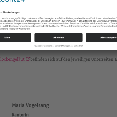
litr, sed diam nonumy eirmod tempor invidunt ut labore et dol
t clita kasd gubergren, no sea takimata sanctus est Lorem ipsum
 tempor invidunt ut labore et dolore magna aliquyam erat, sed 
ea takimata sanctus est Lorem ipsum dolor sit amet. Lorem ipsum 
agna aliquyam erat, sed diam voluptua. At vero eos et accusam 
dolor sit amet.
lockengeläut
befinden sich auf den jeweiligen Unterseiten. 
Maria Vogelsang
Kantorin