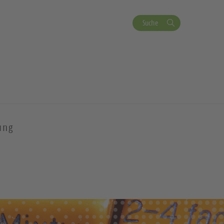
Suche
ung