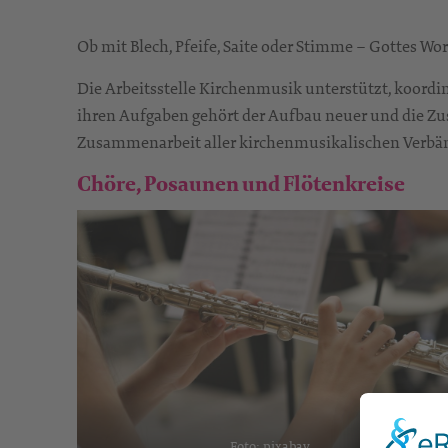
Ob mit Blech, Pfeife, Saite oder Stimme – Gottes Wo
Die Arbeitsstelle Kirchenmusik unterstützt, koordin
ihren Aufgaben gehört der Aufbau neuer und die Z
Zusammenarbeit aller kirchenmusikalischen Verbä
Chöre, Posaunen und Flötenkreise
Foto: pixabay