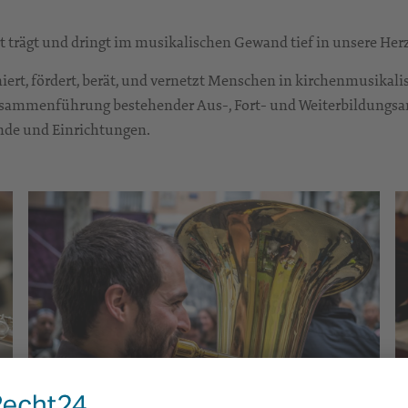
rt trägt und dringt im musikalischen Gewand tief in unsere Her
iert, fördert, berät, und vernetzt Menschen in kirchenmusikali
usammenführung bestehender Aus-, Fort- und Weiterbildungsan
nde und Einrichtungen.
Foto: pixabay