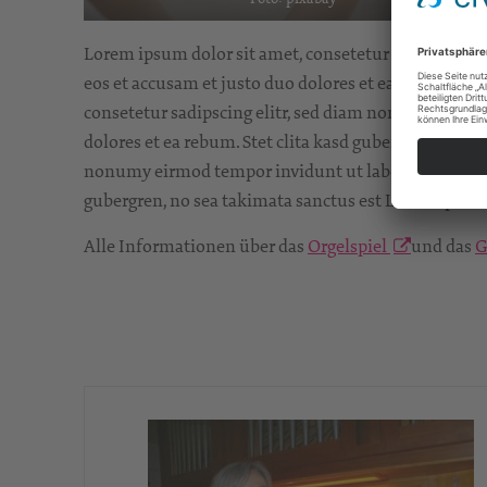
Lorem ipsum dolor sit amet, consetetur sadipscing e
eos et accusam et justo duo dolores et ea rebum. Ste
consetetur sadipscing elitr, sed diam nonumy eirmod
dolores et ea rebum. Stet clita kasd gubergren, no s
nonumy eirmod tempor invidunt ut labore et dolore m
gubergren, no sea takimata sanctus est Lorem ipsum 
Alle Informationen über das
Orgelspiel
und das
G