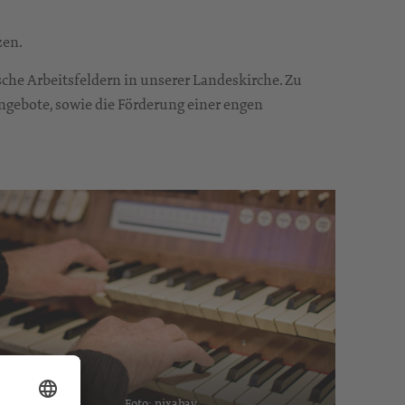
zen.
sche Arbeitsfeldern in unserer Landeskirche. Zu
gebote, sowie die Förderung einer engen
Foto: pixabay