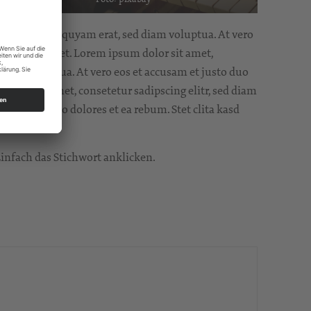
ore magna aliquyam erat, sed diam voluptua. At vero
 dolor sit amet. Lorem ipsum dolor sit amet,
diam voluptua. At vero eos et accusam et justo duo
dolor sit amet, consetetur sadipscing elitr, sed diam
et justo duo dolores et ea rebum. Stet clita kasd
Einfach das Stichwort anklicken.