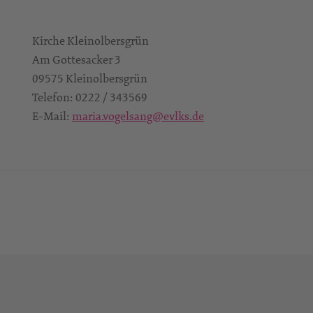
Kirche Kleinolbersgrün
Am Gottesacker 3
09575
Kleinolbersgrün
Telefon:
0222 / 343569
E-Mail:
maria.vogelsang@evlks.de