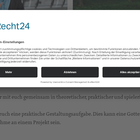
 mit euch gemeinsam in theoretischer, praktischer und spiele
h eine praktische Gestaltungsaufgabe. Dies kann eine Gottes
ahme an einem Projekt sein.