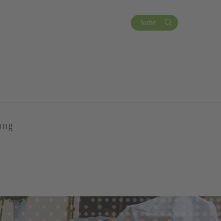
Suche
ung