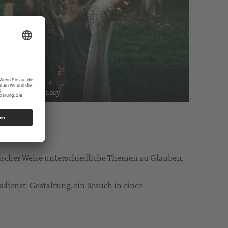
Foto: pixabay
rischer Weise unterschiedliche Themen zu Glauben,
dienst-Gestaltung, ein Besuch in einer