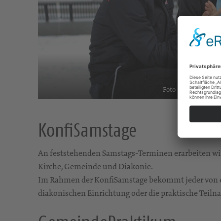
Foto: pixabay
KonfiSamstage
An feststehenden Samstags-Terminen erarbeiten wir
Kirche, Gemeinde und Diakonie.
Im Rahmen der KonfiSamstage bekommt jeder von euc
diakonischen Einrichtung oder die praktische Teiln