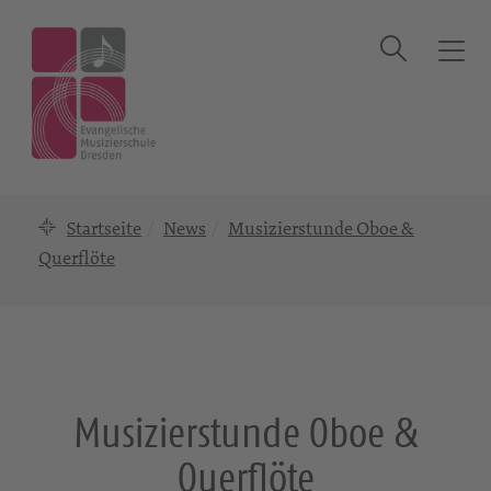
Suche
T
o
g
g
l
e
n
Startseite
News
Musizierstunde Oboe &
a
Querflöte
v
i
g
a
t
i
Musizierstunde Oboe &
o
n
Querflöte