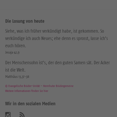
Die Losung von heute
Siehe, was ich früher verkündigt habe, ist gekommen. So
verkündige ich auch Neues; ehe denn es sprosst, lasse ich’s
euch hören.
Jesaja 42,9
Der Menschensohn ist’s, der den guten Samen sät. Der Acker
ist die Welt.
Matthäus 13,37-38
© Evangelische Brüder-Unität – Herrnhuter Brüdergemeine
Weitere Informationen finden Sie hier
Wir in den sozialen Medien
B
A