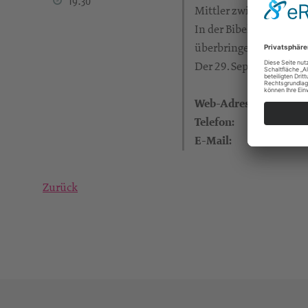
19:30
Mittler zwischen der g
In der Bibel werden de
überbringen Botschaft
Der 29. September ist 
Web-Adresse:
Telefon:
E-Mail:
Zurück