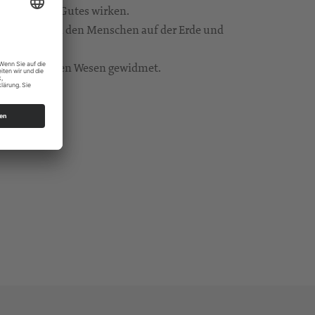
ftrag Gottes Gutes wirken.
immel, helfen den Menschen auf der Erde und
esen himmlischen Wesen gewidmet.