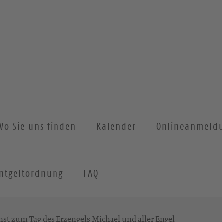
Wo Sie uns finden
Kalender
Onlineanmeld
ntgeltordnung
FAQ
st zum Tag des Erzengels Michael und aller Engel