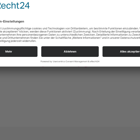
öttlichen und der menschlichen Welt, als Geistwesen, die im Au
n Engel verschiedene Aufgaben zugedacht. Sie loben Gott im H
en.
als „Tag des Erzengels Michael und aller Engel“ (Michaelis) di
https://www.kirche-leipzig-sued.de
0341 213 16 12
info@peterskirche-leipzig.de