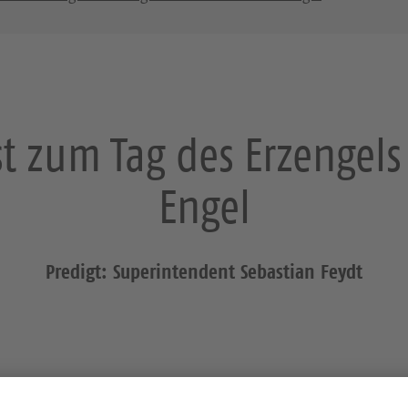
 zum Tag des Erzengels
Engel
Predigt: Superintendent Sebastian Feydt
 für einen lieben Menschen oder auch für sich selbst einen (Sc