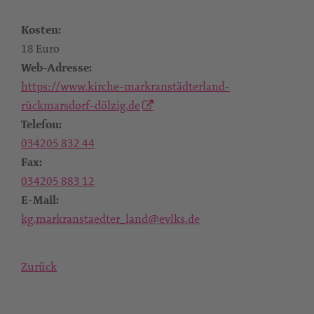
Kosten:
18 Euro
Web-Adresse:
https://www.kirche-markranstädterland-
rückmarsdorf-dölzig.de
Telefon:
034205 832 44
Fax:
034205 883 12
E-Mail:
kg.markranstaedter_land@evlks.de
Zurück