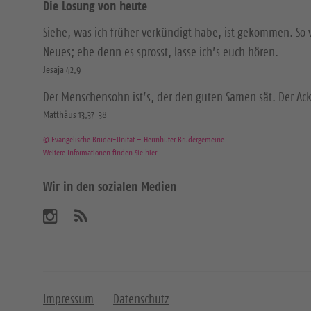
Die Losung von heute
Siehe, was ich früher verkündigt habe, ist gekommen. So 
Neues; ehe denn es sprosst, lasse ich’s euch hören.
Jesaja 42,9
Der Menschensohn ist’s, der den guten Samen sät. Der Acke
Matthäus 13,37-38
© Evangelische Brüder-Unität – Herrnhuter Brüdergemeine
Weitere Informationen finden Sie hier
Wir in den sozialen Medien
B
A
b
e
o
n
s
n
u
i
Impressum
Datenschutz