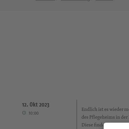
12. Okt 2023
Endlich ist es wieder m
10:00
des Pflegeheims in der
Diese finden in der Re