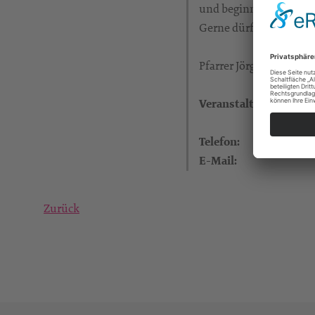
und beginnen um 10 U
Gerne dürfen Bewohner
Pfarrer Jörgen Schuber
Veranstalter:
Telefon:
E-Mail:
Zurück