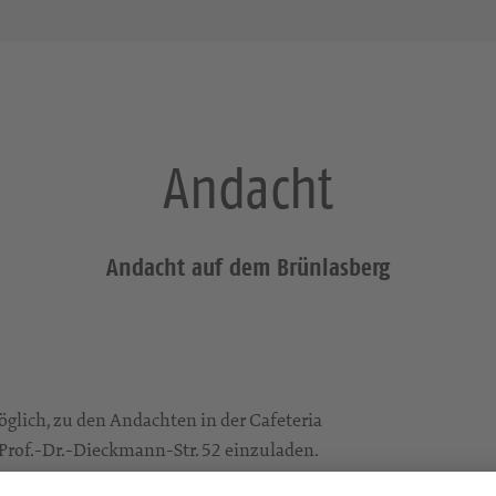
Andacht
Andacht auf dem Brünlasberg
öglich, zu den Andachten in der Cafeteria
 Prof.-Dr.-Dieckmann-Str. 52 einzuladen.
gel am 2. Donnerstag eines Monats statt