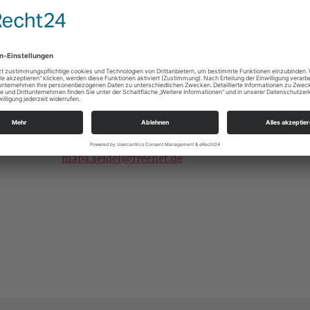
hr.
 des betreuten Wohnens und des Wohngebietes mitfeiern.
t
Kantor Martin Seidel
Förderverein Lößnitzer Kirchenmusik
03771 1239944
maba.seidel@freenet.de