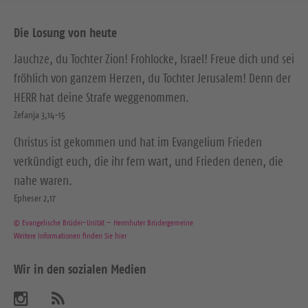
Die Losung von heute
Jauchze, du Tochter Zion! Frohlocke, Israel! Freue dich und sei
fröhlich von ganzem Herzen, du Tochter Jerusalem! Denn der
HERR hat deine Strafe weggenommen.
Zefanja 3,14-15
Christus ist gekommen und hat im Evangelium Frieden
verkündigt euch, die ihr fern wart, und Frieden denen, die
nahe waren.
Epheser 2,17
© Evangelische Brüder-Unität – Herrnhuter Brüdergemeine
Weitere Informationen finden Sie hier
Wir in den sozialen Medien
B
A