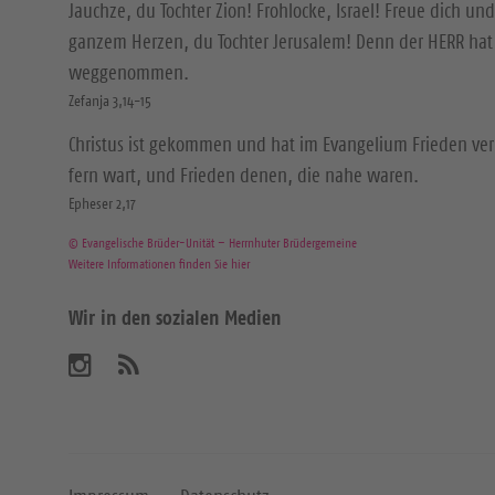
Jauchze, du Tochter Zion! Frohlocke, Israel! Freue dich und
ganzem Herzen, du Tochter Jerusalem! Denn der HERR hat 
weggenommen.
Zefanja 3,14-15
Christus ist gekommen und hat im Evangelium Frieden ver
fern wart, und Frieden denen, die nahe waren.
Epheser 2,17
© Evangelische Brüder-Unität – Herrnhuter Brüdergemeine
Weitere Informationen finden Sie hier
Wir in den sozialen Medien
B
A
b
e
o
n
s
n
u