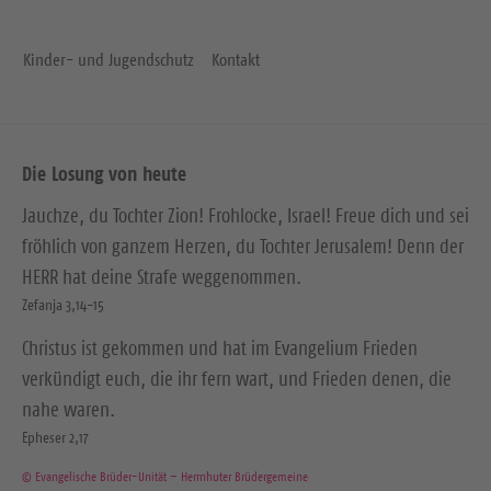
Kinder- und Jugendschutz
Kontakt
Die Losung von heute
Jauchze, du Tochter Zion! Frohlocke, Israel! Freue dich und sei
fröhlich von ganzem Herzen, du Tochter Jerusalem! Denn der
HERR hat deine Strafe weggenommen.
Zefanja 3,14-15
Christus ist gekommen und hat im Evangelium Frieden
verkündigt euch, die ihr fern wart, und Frieden denen, die
nahe waren.
Epheser 2,17
© Evangelische Brüder-Unität – Herrnhuter Brüdergemeine