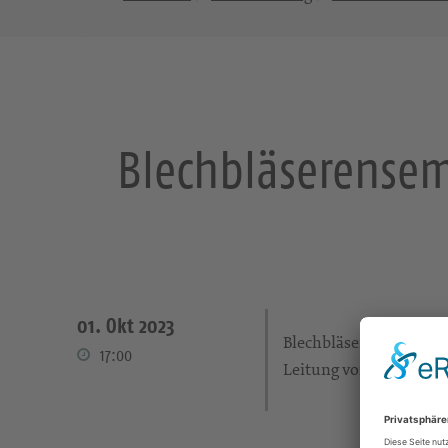
Blechbläserensem
01. Okt 2023
Blechbläserensemble u
17:00
Leitung von Lutz Hild