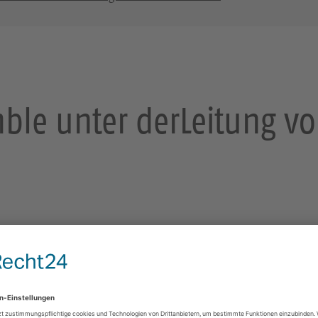
ble unter derLeitung vo
nter der
ebrand