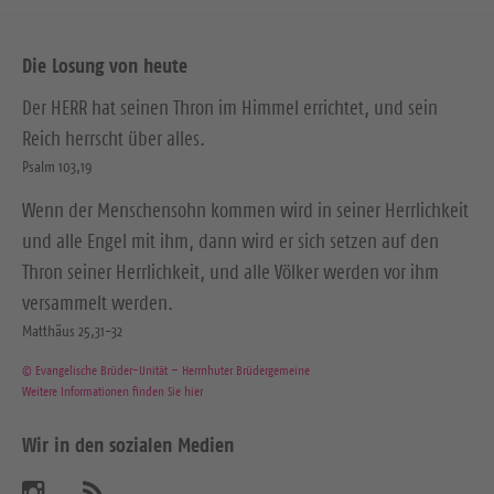
Die Losung von heute
Der HERR hat seinen Thron im Himmel errichtet, und sein
Reich herrscht über alles.
Psalm 103,19
Wenn der Menschensohn kommen wird in seiner Herrlichkeit
und alle Engel mit ihm, dann wird er sich setzen auf den
Thron seiner Herrlichkeit, und alle Völker werden vor ihm
versammelt werden.
Matthäus 25,31-32
© Evangelische Brüder-Unität – Herrnhuter Brüdergemeine
Weitere Informationen finden Sie hier
Wir in den sozialen Medien
B
A