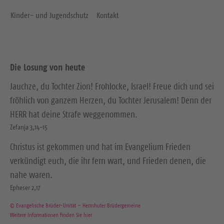
Kinder- und Jugendschutz
Kontakt
Die Losung von heute
Jauchze, du Tochter Zion! Frohlocke, Israel! Freue dich und sei
fröhlich von ganzem Herzen, du Tochter Jerusalem! Denn der
HERR hat deine Strafe weggenommen.
Zefanja 3,14-15
Christus ist gekommen und hat im Evangelium Frieden
verkündigt euch, die ihr fern wart, und Frieden denen, die
nahe waren.
Epheser 2,17
© Evangelische Brüder-Unität – Herrnhuter Brüdergemeine
Weitere Informationen finden Sie hier