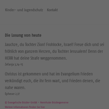
Kinder- und Jugendschutz
Kontakt
Die Losung von heute
Jauchze, du Tochter Zion! Frohlocke, Israel! Freue dich und sei
fröhlich von ganzem Herzen, du Tochter Jerusalem! Denn der
HERR hat deine Strafe weggenommen.
Zefanja 3,14-15
Christus ist gekommen und hat im Evangelium Frieden
verkündigt euch, die ihr fern wart, und Frieden denen, die
nahe waren.
Epheser 2,17
© Evangelische Brüder-Unität – Herrnhuter Brüdergemeine
Weitere Informationen finden Sie hier