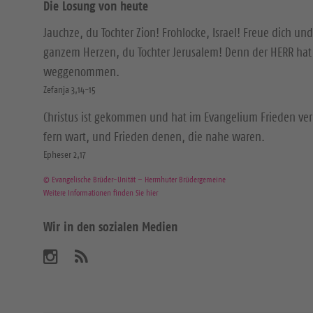
Die Losung von heute
Jauchze, du Tochter Zion! Frohlocke, Israel! Freue dich und
ganzem Herzen, du Tochter Jerusalem! Denn der HERR hat 
weggenommen.
Zefanja 3,14-15
Christus ist gekommen und hat im Evangelium Frieden ver
fern wart, und Frieden denen, die nahe waren.
Epheser 2,17
© Evangelische Brüder-Unität – Herrnhuter Brüdergemeine
Weitere Informationen finden Sie hier
Wir in den sozialen Medien
B
A
b
e
o
n
s