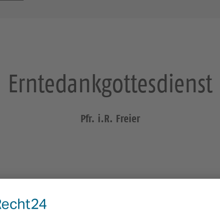
Erntedankgottesdienst
Pfr. i.R. Freier