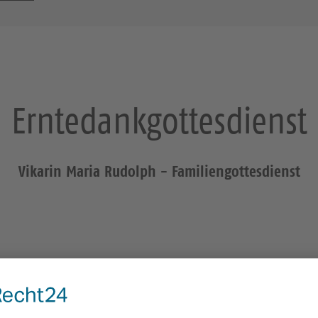
Erntedankgottesdienst
Vikarin Maria Rudolph - Familiengottesdienst