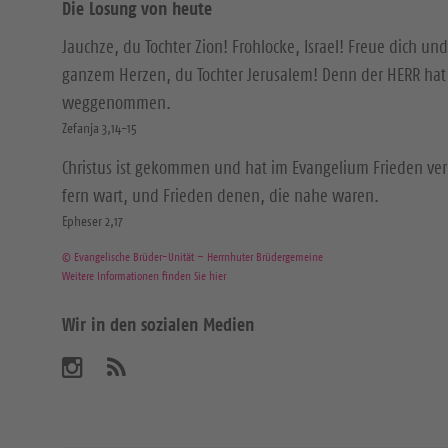
Die Losung von heute
Jauchze, du Tochter Zion! Frohlocke, Israel! Freue dich und
ganzem Herzen, du Tochter Jerusalem! Denn der HERR hat 
weggenommen.
Zefanja 3,14-15
Christus ist gekommen und hat im Evangelium Frieden ver
fern wart, und Frieden denen, die nahe waren.
Epheser 2,17
© Evangelische Brüder-Unität – Herrnhuter Brüdergemeine
Weitere Informationen finden Sie hier
Wir in den sozialen Medien
B
A
b
e
o
n
s