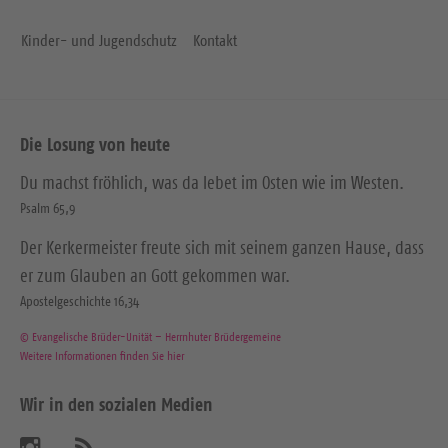
Kinder- und Jugendschutz
Kontakt
Die Losung von heute
Du machst fröhlich, was da lebet im Osten wie im Westen.
Psalm 65,9
Der Kerkermeister freute sich mit seinem ganzen Hause, dass
er zum Glauben an Gott gekommen war.
Apostelgeschichte 16,34
© Evangelische Brüder-Unität – Herrnhuter Brüdergemeine
Weitere Informationen finden Sie hier
Wir in den sozialen Medien
B
A