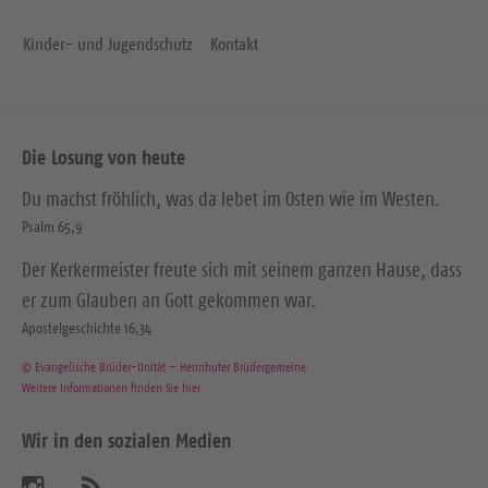
Kinder- und Jugendschutz
Kontakt
Die Losung von heute
Du machst fröhlich, was da lebet im Osten wie im Westen.
Psalm 65,9
Der Kerkermeister freute sich mit seinem ganzen Hause, dass
er zum Glauben an Gott gekommen war.
Apostelgeschichte 16,34
© Evangelische Brüder-Unität – Herrnhuter Brüdergemeine
Weitere Informationen finden Sie hier
Wir in den sozialen Medien
B
A