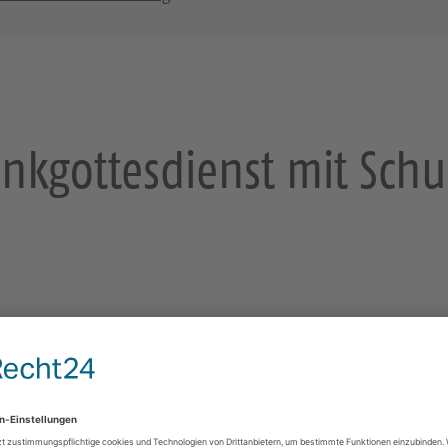
nkgottesdienst mit Sch
035955712445
friederike.seidel@evlks.de