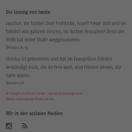
Die Losung von heute
Jauchze, du Tochter Zion! Frohlocke, Israel! Freue dich und sei
fröhlich von ganzem Herzen, du Tochter Jerusalem! Denn der
HERR hat deine Strafe weggenommen.
Zefanja 3,14-15
Christus ist gekommen und hat im Evangelium Frieden
verkündigt euch, die ihr fern wart, und Frieden denen, die
nahe waren.
Epheser 2,17
© Evangelische Brüder-Unität – Herrnhuter Brüdergemeine
Weitere Informationen finden Sie hier
Wir in den sozialen Medien
B
A