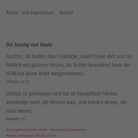
Kinder- und Jugendschutz
Kontakt
Die Losung von heute
Jauchze, du Tochter Zion! Frohlocke, Israel! Freue dich und sei
fröhlich von ganzem Herzen, du Tochter Jerusalem! Denn der
HERR hat deine Strafe weggenommen.
Zefanja 3,14-15
Christus ist gekommen und hat im Evangelium Frieden
verkündigt euch, die ihr fern wart, und Frieden denen, die
nahe waren.
Epheser 2,17
© Evangelische Brüder-Unität – Herrnhuter Brüdergemeine
Weitere Informationen finden Sie hier