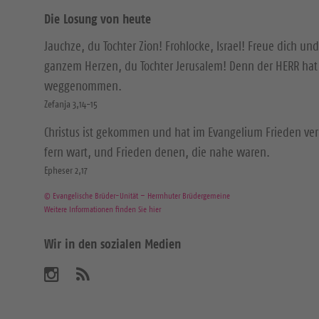
Die Losung von heute
Jauchze, du Tochter Zion! Frohlocke, Israel! Freue dich und
ganzem Herzen, du Tochter Jerusalem! Denn der HERR hat 
weggenommen.
Zefanja 3,14-15
Christus ist gekommen und hat im Evangelium Frieden ver
fern wart, und Frieden denen, die nahe waren.
Epheser 2,17
© Evangelische Brüder-Unität – Herrnhuter Brüdergemeine
Weitere Informationen finden Sie hier
Wir in den sozialen Medien
B
A
b
e
o