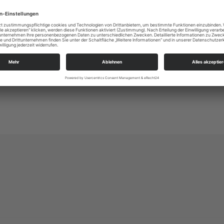
https://kirche-grossenhainerland.de/veranstaltu
+493522521560
kg.grossenhainerland@evlks.de