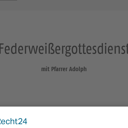
Federweißergottesdiens
mit Pfarrer Adolph