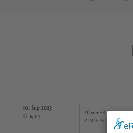
10. Sep 2023
Pfarrer Adolph
14:00
KIMU: Posaunenchor