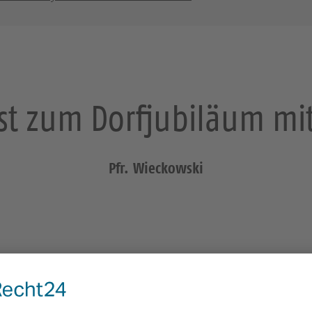
st zum Dorfjubiläum mi
Pfr. Wieckowski