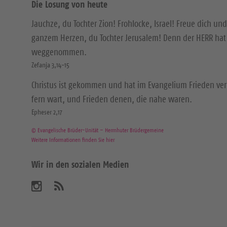
Die Losung von heute
Jauchze, du Tochter Zion! Frohlocke, Israel! Freue dich und
ganzem Herzen, du Tochter Jerusalem! Denn der HERR hat 
weggenommen.
Zefanja 3,14-15
Christus ist gekommen und hat im Evangelium Frieden ver
fern wart, und Frieden denen, die nahe waren.
Epheser 2,17
© Evangelische Brüder-Unität – Herrnhuter Brüdergemeine
Weitere Informationen finden Sie hier
Wir in den sozialen Medien
B
A
b
e
o
n
s