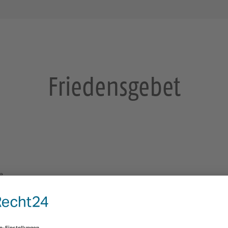
Friedensgebet
e