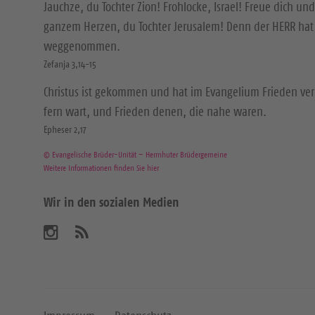
Jauchze, du Tochter Zion! Frohlocke, Israel! Freue dich und
ganzem Herzen, du Tochter Jerusalem! Denn der HERR hat 
weggenommen.
Zefanja 3,14-15
Christus ist gekommen und hat im Evangelium Frieden ver
fern wart, und Frieden denen, die nahe waren.
Epheser 2,17
© Evangelische Brüder-Unität – Herrnhuter Brüdergemeine
Weitere Informationen finden Sie hier
Wir in den sozialen Medien
B
A
b
e
o
n
s
n
u