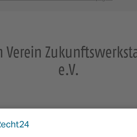
 Verein Zukunftswerkstat
e.V.
t und Kirchenkino