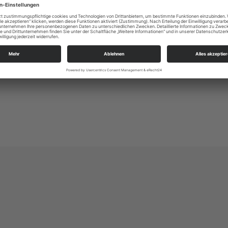
https://www.auenkirche-markkleeberg.de
0341 3380527
0341 338 0 527
kg.markkleeberg_ost@evlks.de