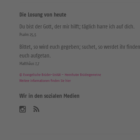
Die Losung von heute
Du bist der Gott, der mir hilft; täglich harre ich auf dich.
Psalm 25,5
Bittet, so wird euch gegeben; suchet, so werdet ihr finden
euch aufgetan.
Matthäus 7,7
© Evangelische Brüder-Unität – Herrnhuter Brüdergemeine
Weitere Informationen finden Sie hier
Wir in den sozialen Medien
B
A
b
e
o
n
s
n