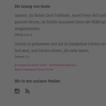
Die Losung von heute
Jauchze, du Tochter Zion! Frohlocke, Israel! Freue dich und
ganzem Herzen, du Tochter Jerusalem! Denn der HERR hat 
weggenommen.
Zefanja 3,14-15
Christus ist gekommen und hat im Evangelium Frieden ver
fern wart, und Frieden denen, die nahe waren.
Epheser 2,17
© Evangelische Brüder-Unität – Herrnhuter Brüdergemeine
Weitere Informationen finden Sie hier
Wir in den sozialen Medien
B
A
b
e
o