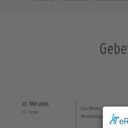
Gebe
27. Okt 2023
Die Worte „FATHER FOR
12:00
Bombenangriffe zerstö