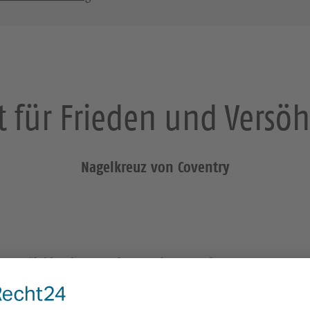
t für Frieden und Versö
Nagelkreuz von Coventry
GIVE“ bilden den Kern des Versöhnungsgebetes von Coventry. S
rten Kathedrale von Coventry angebracht.