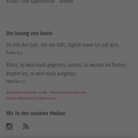
Kinder- und Jugendschutz
Kontakt
Die Losung von heute
Du bist der Gott, der mir hilft; täglich harre ich auf dich.
Psalm 25,5
Bittet, so wird euch gegeben; suchet, so werdet ihr finden;
klopfet an, so wird euch aufgetan.
Matthäus 7,7
© Evangelische Brüder-Unität – Herrnhuter Brüdergemeine
Weitere Informationen finden Sie hier
Wir in den sozialen Medien
B
A
b