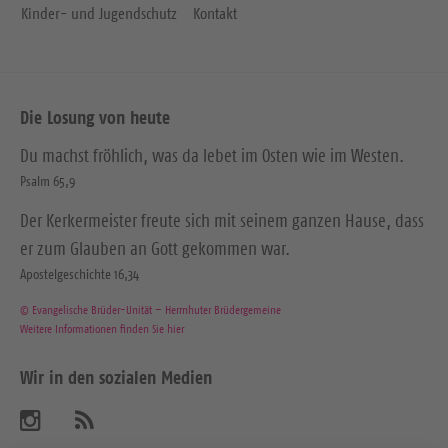
Kinder- und Jugendschutz
Kontakt
Die Losung von heute
Du machst fröhlich, was da lebet im Osten wie im Westen.
Psalm 65,9
Der Kerkermeister freute sich mit seinem ganzen Hause, dass
er zum Glauben an Gott gekommen war.
Apostelgeschichte 16,34
© Evangelische Brüder-Unität – Herrnhuter Brüdergemeine
Weitere Informationen finden Sie hier
Wir in den sozialen Medien
B
A
b