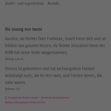
Kinder- und Jugendschutz
Kontakt
Die Losung von heute
Jauchze, du Tochter Zion! Frohlocke, Israel! Freue dich und sei
fröhlich von ganzem Herzen, du Tochter Jerusalem! Denn der
HERR hat deine Strafe weggenommen.
Zefanja 3,14-15
Christus ist gekommen und hat im Evangelium Frieden
verkündigt euch, die ihr fern wart, und Frieden denen, die
nahe waren.
Epheser 2,17
© Evangelische Brüder-Unität – Herrnhuter Brüdergemeine
Weitere Informationen finden Sie hier