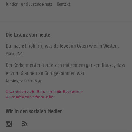
Kinder- und Jugendschutz
Kontakt
Die Losung von heute
Du machst fröhlich, was da lebet im Osten wie im Westen.
Psalm 65,9
Der Kerkermeister freute sich mit seinem ganzen Hause, dass
er zum Glauben an Gott gekommen war.
Apostelgeschichte 16,34
© Evangelische Brüder-Unität – Herrnhuter Brüdergemeine
Weitere Informationen finden Sie hier
Wir in den sozialen Medien
B
A
b