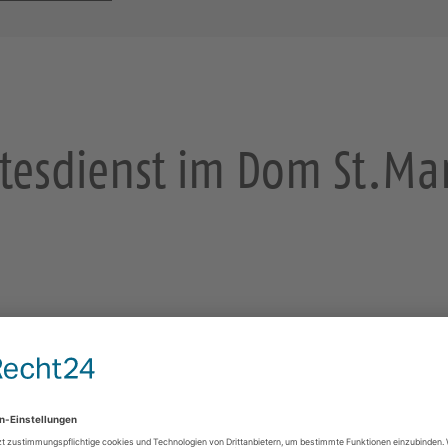
tesdienst im Dom St.Ma
Ev.-Luth. Stadtkirchgemeinde Zwickau
Superintendent Pepel