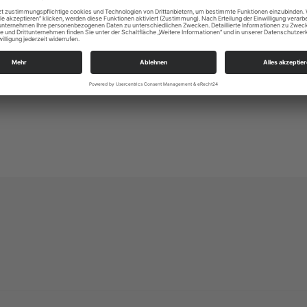
+49373323190
03733/288577
kg.annaberg-buchholz@evlks.de