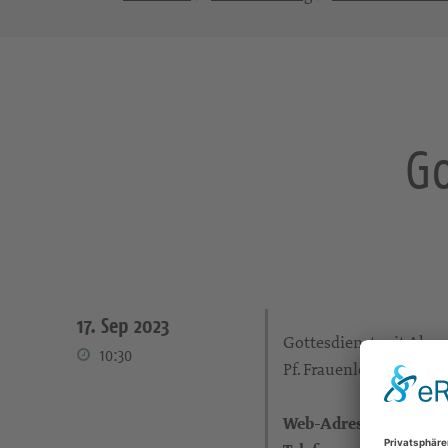
Go
17. Sep 2023
Gottesdienst mit Abe
10:30
Pf. Frauenlob
Web-Adresse: