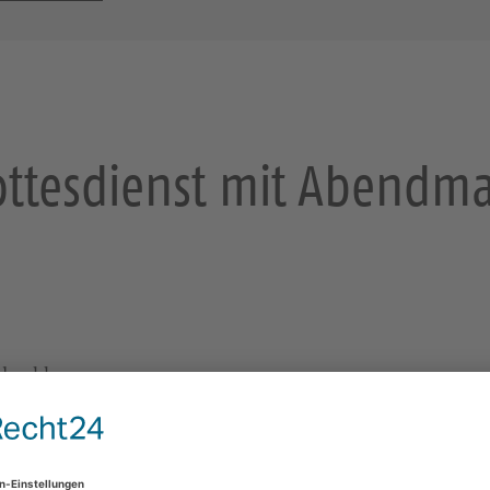
ttesdienst mit Abendm
ndmahl
https://kirche-annaberg-buchholz.de