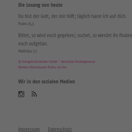
Die Losung von heute
Du bist der Gott, der mir hilft; täglich harre ich auf dich.
Psalm 25,5
Bittet, so wird euch gegeben; suchet, so werdet ihr finden
euch aufgetan.
Matthäus 7,7
© Evangelische Brüder-Unität – Herrnhuter Brüdergemeine
Weitere Informationen finden Sie hier
Wir in den sozialen Medien
B
A
b
e
o
n
s
n
u
i
Impressum
Datenschutz