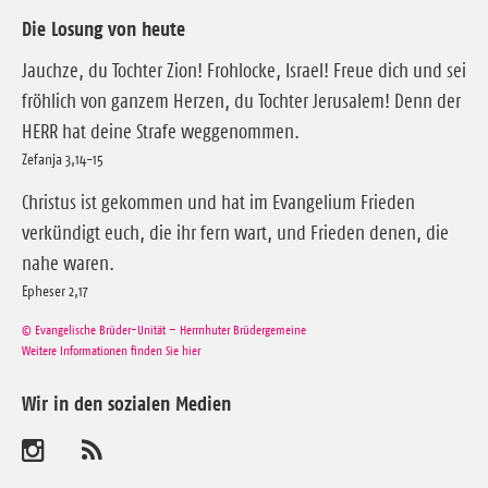
Die Losung von heute
Jauchze, du Tochter Zion! Frohlocke, Israel! Freue dich und sei
fröhlich von ganzem Herzen, du Tochter Jerusalem! Denn der
HERR hat deine Strafe weggenommen.
Zefanja 3,14-15
Christus ist gekommen und hat im Evangelium Frieden
verkündigt euch, die ihr fern wart, und Frieden denen, die
nahe waren.
Epheser 2,17
© Evangelische Brüder-Unität – Herrnhuter Brüdergemeine
Weitere Informationen finden Sie hier
Wir in den sozialen Medien
B
A
b