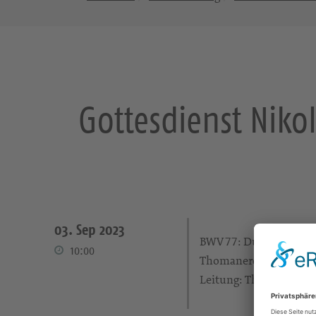
Gottesdienst Niko
03. Sep 2023
BWV 77: Du sollt Gott, 
10:00
Thomanerchor Leipzig
Leitung: Thomaskantor