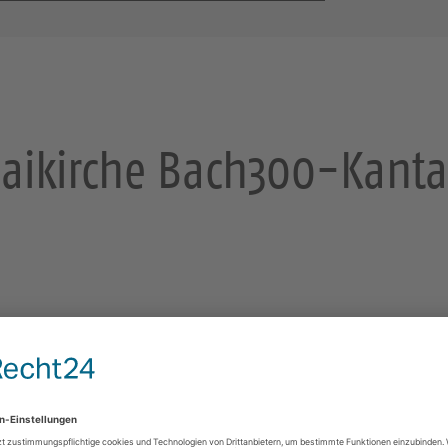
laikirche Bach300-Kanta
deinen Herren, lieben
, Gewandhausorchester,
 Andreas Reize