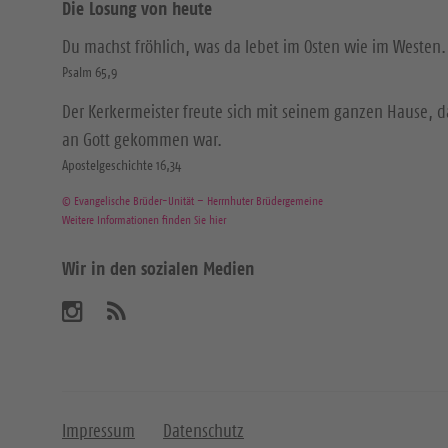
Die Losung von heute
Du machst fröhlich, was da lebet im Osten wie im Westen.
Psalm 65,9
Der Kerkermeister freute sich mit seinem ganzen Hause, 
an Gott gekommen war.
Apostelgeschichte 16,34
© Evangelische Brüder-Unität – Herrnhuter Brüdergemeine
Weitere Informationen finden Sie hier
Wir in den sozialen Medien
B
A
b
e
o
n
s
n
u
i
Impressum
Datenschutz