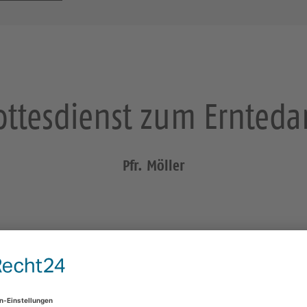
ottesdienst zum Ernteda
Pfr. Möller