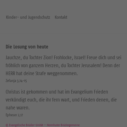
Kinder- und Jugendschutz
Kontakt
Die Losung von heute
Jauchze, du Tochter Zion! Frohlocke, Israel! Freue dich und sei
fröhlich von ganzem Herzen, du Tochter Jerusalem! Denn der
HERR hat deine Strafe weggenommen.
Zefanja 3,14-15
Christus ist gekommen und hat im Evangelium Frieden
verkündigt euch, die ihr fern wart, und Frieden denen, die
nahe waren.
Epheser 2,17
© Evangelische Brüder-Unität – Herrnhuter Brüdergemeine