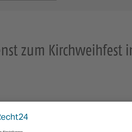
enst zum Kirchweihfest 
Ev.-Luth. Stadtkirchgemeinde Zwickau
Pfarrer Marosi