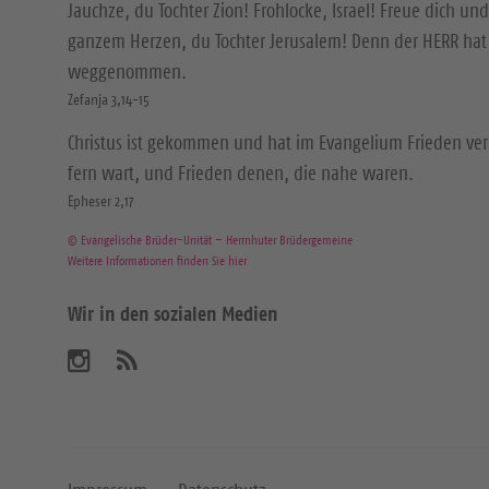
Jauchze, du Tochter Zion! Frohlocke, Israel! Freue dich und
ganzem Herzen, du Tochter Jerusalem! Denn der HERR hat 
weggenommen.
Zefanja 3,14-15
Christus ist gekommen und hat im Evangelium Frieden ver
fern wart, und Frieden denen, die nahe waren.
Epheser 2,17
© Evangelische Brüder-Unität – Herrnhuter Brüdergemeine
Weitere Informationen finden Sie hier
Wir in den sozialen Medien
B
A
b
e
o
n
s
n
u