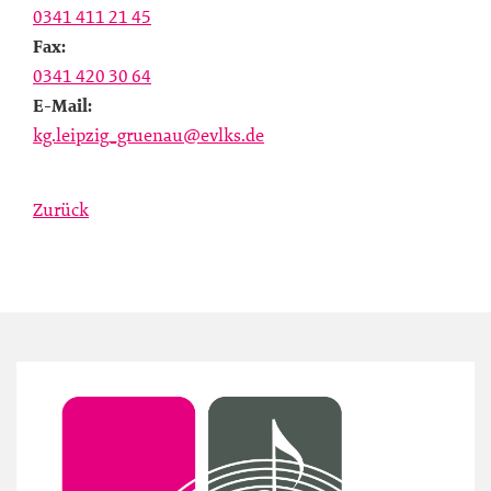
0341 411 21 45
Fax:
0341 420 30 64
E-Mail:
kg.leipzig_gruenau@evlks.de
Zurück