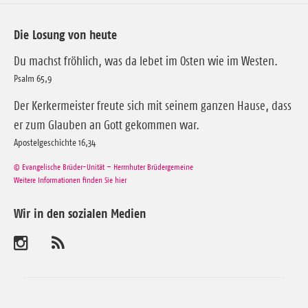
Die Losung von heute
Du machst fröhlich, was da lebet im Osten wie im Westen.
Psalm 65,9
Der Kerkermeister freute sich mit seinem ganzen Hause, dass
er zum Glauben an Gott gekommen war.
Apostelgeschichte 16,34
© Evangelische Brüder-Unität – Herrnhuter Brüdergemeine
Weitere Informationen finden Sie hier
Wir in den sozialen Medien
B
A
b
e
o
n
s
n