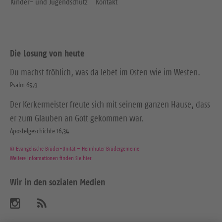
Kinder- und Jugendschutz
Kontakt
Die Losung von heute
Du machst fröhlich, was da lebet im Osten wie im Westen.
Psalm 65,9
Der Kerkermeister freute sich mit seinem ganzen Hause, dass
er zum Glauben an Gott gekommen war.
Apostelgeschichte 16,34
© Evangelische Brüder-Unität – Herrnhuter Brüdergemeine
Weitere Informationen finden Sie hier
Wir in den sozialen Medien
B
A
b