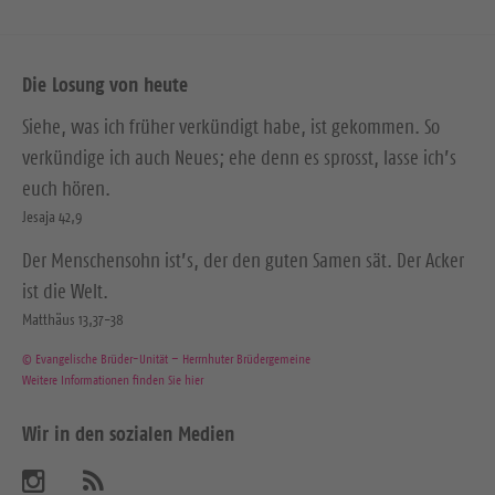
Die Losung von heute
Siehe, was ich früher verkündigt habe, ist gekommen. So
verkündige ich auch Neues; ehe denn es sprosst, lasse ich’s
euch hören.
Jesaja 42,9
Der Menschensohn ist’s, der den guten Samen sät. Der Acker
ist die Welt.
Matthäus 13,37-38
© Evangelische Brüder-Unität – Herrnhuter Brüdergemeine
Weitere Informationen finden Sie hier
Wir in den sozialen Medien
B
A