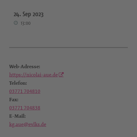
24. Sep 2023
13:00
Web-Adresse:
https://nicolai-aue.de
Telefon:
03771 704810
Fax:
03771 704838
E-Mail:
kg.aue@evlks.de