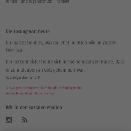
Kinder- und Jugendschutz
Kontakt
Die Losung von heute
Du machst fröhlich, was da lebet im Osten wie im Westen.
Psalm 65,9
Der Kerkermeister freute sich mit seinem ganzen Hause, dass
er zum Glauben an Gott gekommen war.
Apostelgeschichte 16,34
© Evangelische Brüder-Unität – Herrnhuter Brüdergemeine
Weitere Informationen finden Sie hier
Wir in den sozialen Medien
B
A
b
e