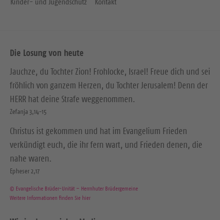
Kinder- und Jugendschutz
Kontakt
Die Losung von heute
Jauchze, du Tochter Zion! Frohlocke, Israel! Freue dich und sei
fröhlich von ganzem Herzen, du Tochter Jerusalem! Denn der
HERR hat deine Strafe weggenommen.
Zefanja 3,14-15
Christus ist gekommen und hat im Evangelium Frieden
verkündigt euch, die ihr fern wart, und Frieden denen, die
nahe waren.
Epheser 2,17
© Evangelische Brüder-Unität – Herrnhuter Brüdergemeine
Weitere Informationen finden Sie hier