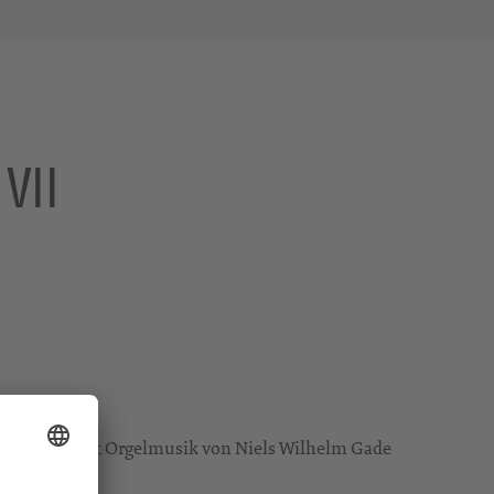
VII
brechen - mit Orgelmusik von Niels Wilhelm Gade