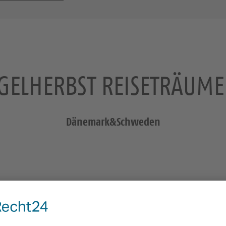
GELHERBST REISETRÄUME 
Dänemark&Schweden
& Schweden
 Samuel Kummer lässt uns musikalisch nach Skandinavien auf
 Sie gespannt!