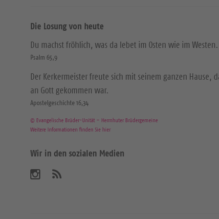
Die Losung von heute
Du machst fröhlich, was da lebet im Osten wie im Westen.
Psalm 65,9
Der Kerkermeister freute sich mit seinem ganzen Hause, 
an Gott gekommen war.
Apostelgeschichte 16,34
© Evangelische Brüder-Unität – Herrnhuter Brüdergemeine
Weitere Informationen finden Sie hier
Wir in den sozialen Medien
B
A
b
e
o
n
s