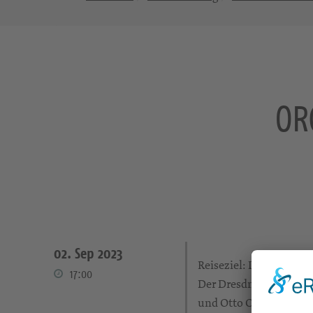
OR
02. Sep 2023
Reiseziel: Dänemark 
17:00
Der Dresdner Organist
und Otto Olsson. Seien