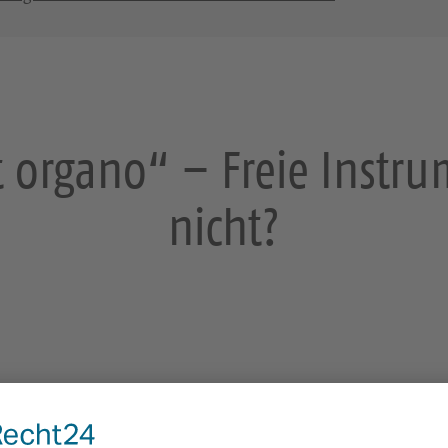
et organo“ – Freie Inst
nicht?
rich – Cembalo und Orgel