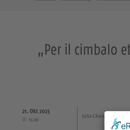
„Per il cimbalo 
21. Okt 2023
Julia Chmielewska-Ulb
15:00