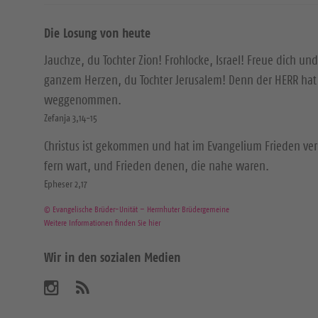
Die Losung von heute
Jauchze, du Tochter Zion! Frohlocke, Israel! Freue dich und
ganzem Herzen, du Tochter Jerusalem! Denn der HERR hat 
weggenommen.
Zefanja 3,14-15
Christus ist gekommen und hat im Evangelium Frieden ver
fern wart, und Frieden denen, die nahe waren.
Epheser 2,17
© Evangelische Brüder-Unität – Herrnhuter Brüdergemeine
Weitere Informationen finden Sie hier
Wir in den sozialen Medien
B
A
b
e