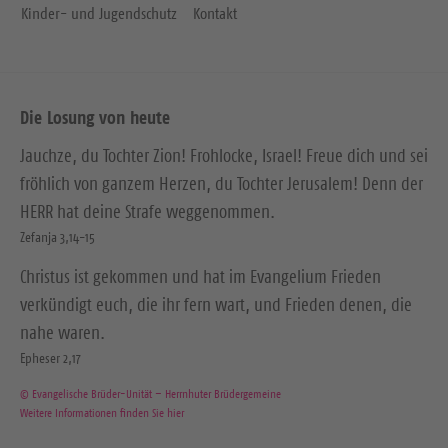
Kinder- und Jugendschutz
Kontakt
Die Losung von heute
Jauchze, du Tochter Zion! Frohlocke, Israel! Freue dich und sei
fröhlich von ganzem Herzen, du Tochter Jerusalem! Denn der
HERR hat deine Strafe weggenommen.
Zefanja 3,14-15
Christus ist gekommen und hat im Evangelium Frieden
verkündigt euch, die ihr fern wart, und Frieden denen, die
nahe waren.
Epheser 2,17
© Evangelische Brüder-Unität – Herrnhuter Brüdergemeine
Weitere Informationen finden Sie hier